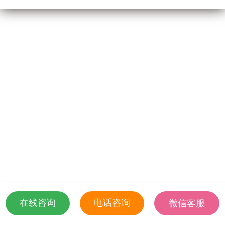
医院排名
医生访谈
优孕活动
优孕百科
问答
关于我们
在线咨询
电话咨询
微信客服
18501935532