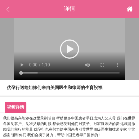
.
详情
首页
马来试管
泰国试管
优孕行送给姐妹们来自美国医生和律师的生育祝福
美国试管
哈萨克试管
视频详情
日本试管
我们很高兴能够在这里录制节目 帮助更多中国患者早日成为人父人母 我们在世界
冷冻卵子
各国见客户、见准父母的时候 都会感受到他们对孩子、对家庭浓浓的爱 这就是激
励我们前行的能量 优孕行也在努力给中国患者引荐世界顶级医生和律师专家 非常
赴美待产
感谢 谢谢你们 我们会携手努力，帮助中国患者早日圆梦的！