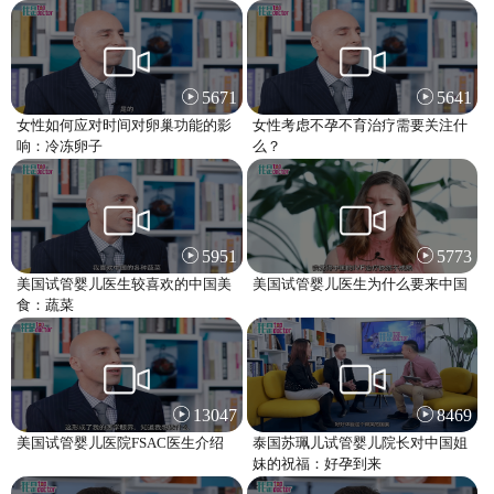
5671
5641
女性如何应对时间对卵巢功能的影
女性考虑不孕不育治疗需要关注什
响：冷冻卵子
么？
5951
5773
美国试管婴儿医生较喜欢的中国美
美国试管婴儿医生为什么要来中国
食：蔬菜
13047
8469
美国试管婴儿医院FSAC医生介绍
泰国苏珮儿试管婴儿院长对中国姐
妹的祝福：好孕到来