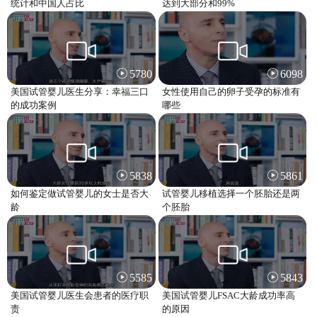
统计和中国人占比
达到大部分和99%
5780
6098
美国试管婴儿医生分享：幸福三口
女性使用自己的卵子受孕的标准有
的成功案例
哪些
5838
5861
如何鉴定做试管婴儿的女士是否大
试管婴儿移植选择一个胚胎还是两
龄
个胚胎
5585
5843
美国试管婴儿医生会患者的医疗职
美国试管婴儿FSAC大龄成功率高
责
的原因