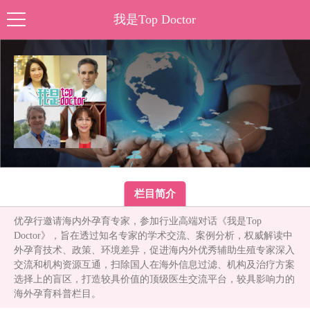
我是Top Doctor
首页
马来试管
泰国试管
栏目简介
美国试管
哈萨克试管
优孕行邀请海内外孕育专家，参加行业高端对话《我是Top
Doctor》，旨在透过知名专家的学术交流、案例分析，权威解读中
日本试管
外孕育技术、政策、环境差异，促进海内外优秀辅助生殖专家深入
交流和机构资源互通，扫除国人在海外信息过滤、机构及治疗方案
冷冻卵子
选择上的盲区，打造较具价值的顶级医生交流平台，较具影响力的
赴美待产
海外孕育科普栏目。