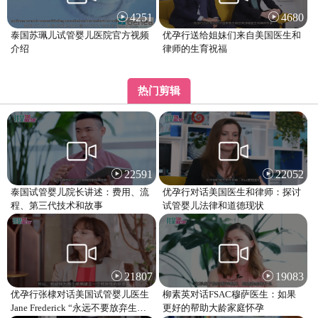
4251
4680
泰国苏珮儿试管婴儿医院官方视频
优孕行送给姐妹们来自美国医生和
介绍
律师的生育祝福
热门剪辑
22591
22052
泰国试管婴儿院长讲述：费用、流
优孕行对话美国医生和律师：探讨
程、第三代技术和故事
试管婴儿法律和道德现状
21807
19083
优孕行张棣对话美国试管婴儿医生
柳素英对话FSAC穆萨医生：如果
Jane Frederick “永远不要放弃生育
更好的帮助大龄家庭怀孕