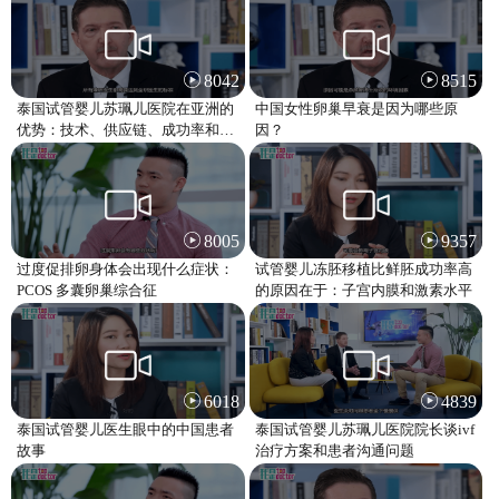
8042
8515
泰国试管婴儿苏珮儿医院在亚洲的
中国女性卵巢早衰是因为哪些原
优势：技术、供应链、成功率和服
因？
务质量
8005
9357
过度促排卵身体会出现什么症状：
试管婴儿冻胚移植比鲜胚成功率高
PCOS 多囊卵巢综合征
的原因在于：子宫内膜和激素水平
6018
4839
泰国试管婴儿医生眼中的中国患者
泰国试管婴儿苏珮儿医院院长谈ivf
故事
治疗方案和患者沟通问题