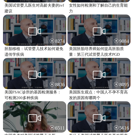
美国试管婴儿医生对高龄夫妻的ivf
女性如何检测和了解自己的生育能
建议
力
8274
9084
胚胎移植：试管婴儿技术如何避免
美国胚胎培养师如何提高胚胎质
遗传学疾病
量：第三代试管婴儿技术PGD
8836
8095
美国FSAC诊所的基因检测服务：
美国医生观点：中国人不孕不育高
可检测200多种疾病
发的原因有哪两个
6511
5616