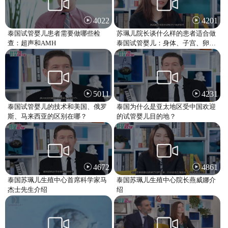
4022
4201
泰国试管婴儿患者需要做哪些检
苏珮儿院长谈什么样的患者适合做
查：超声和AMH
泰国试管婴儿：身体、子宫、卵
巢？
5011
4231
泰国试管婴儿的技术和美国、俄罗
泰国为什么是亚太地区受中国欢迎
斯、马来西亚的区别在哪？
的试管婴儿目的地？
4672
4861
泰国苏珮儿生殖中心首席科学家马
泰国苏珮儿生殖中心院长燕威娜介
杰士先生介绍
绍