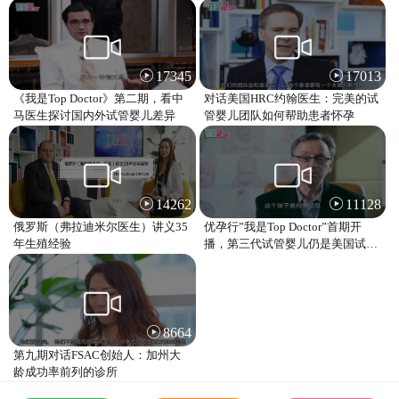
的希望”
17345
17013
《我是Top Doctor》第二期，看中
对话美国HRC约翰医生：完美的试
马医生探讨国内外试管婴儿差异
管婴儿团队如何帮助患者怀孕
14262
11128
俄罗斯（弗拉迪米尔医生）讲义35
优孕行”我是Top Doctor”首期开
年生殖经验
播，第三代试管婴儿仍是美国试管
婴儿主流
8664
第九期对话FSAC创始人：加州大
龄成功率前列的诊所