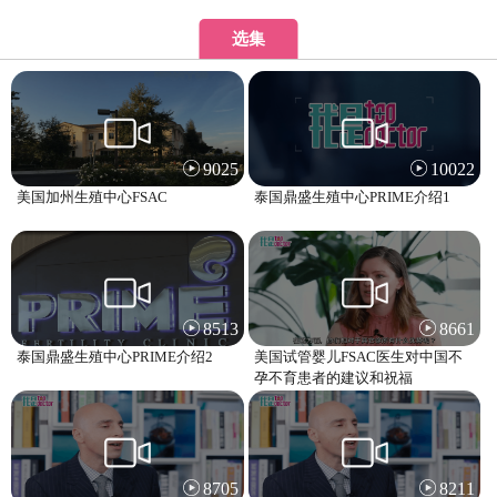
医院排名
选集
医生访谈
优孕活动
优孕百科
问答
9025
10022
美国加州生殖中心FSAC
泰国鼎盛生殖中心PRIME介绍1
关于我们
8513
8661
泰国鼎盛生殖中心PRIME介绍2
美国试管婴儿FSAC医生对中国不
孕不育患者的建议和祝福
8705
8211