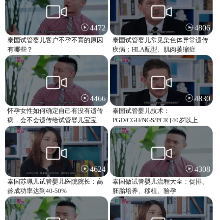
4472
4806
泰国试管婴儿客户不孕不育的原因
泰国试管婴儿常见染色体异常遗传
有哪些？
疾病：HLA配型、肌肉萎缩症
4466
4830
怀孕女性如何确定自己有没有遗传
泰国试管婴儿技术：
病，会不会遗传给试管婴儿宝宝
PGD/CGH/NGS/PCR [40岁以上的
女性做试管婴儿的胚胎染色体异常
可超过80%]
4624
4308
泰国苏珮儿试管婴儿医院院长：高
泰国做试管婴儿流程大全：促排、
龄成功率达到40-50%
胚胎培养、移植、验孕