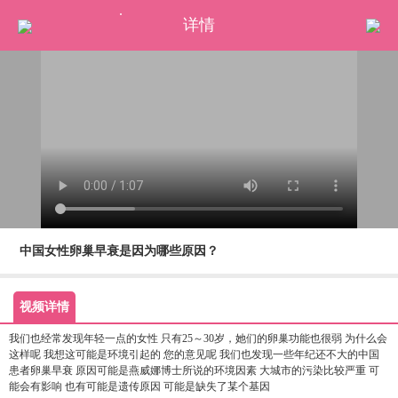
.
详情
首页
马来试管
泰国试管
美国试管
哈萨克试管
日本试管
冷冻卵子
中国女性卵巢早衰是因为哪些原因？
赴美待产
医院排名
视频详情
医生访谈
我们也经常发现年轻一点的女性 只有25～30岁，她们的卵巢功能也很弱 为什么会
这样呢 我想这可能是环境引起的 您的意见呢 我们也发现一些年纪还不大的中国
优孕活动
患者卵巢早衰 原因可能是燕威娜博士所说的环境因素 大城市的污染比较严重 可
能会有影响 也有可能是遗传原因 可能是缺失了某个基因
优孕百科