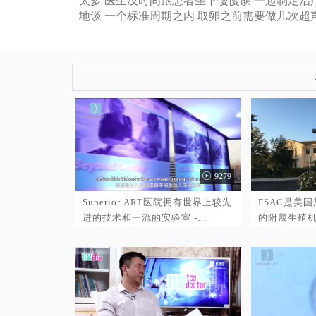
太多 医生没时间跟患者坐下慢慢谈 一起制定治疗
地谈 一个标准周期之内 取卵之前需要做几次超
9279
Superior ART医院拥有世界上较先
FSAC是美
进的技术和一流的实验室 -
的附属生殖机
Genea，它作为 Superior ART 医
千橡市的大型
院的母实验室，近年来的许多技术
2000多平方
创新都显著提高了怀孕的几率。且
年历史,也是
该实验室拥有享誉国际的“胚胎植
的综合生殖
入前遗传学诊断”PGD技术专家，
如 β地中海贫血患者在 Superior