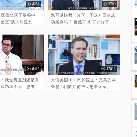
4251
5780
胎 移植了 非常棒 用的是自己的卵
子
 ART医院坐落于曼谷中
您可以跟我们分享一下这方面的成
验室"澳大利亚悉尼
功案例吗？ 当然可以 可以分享很
"是目前世界上较顶
多的案例 10:22我曾经治疗过一对
之一，其囊胚培养与移
夫妻 妻子是早发性卵巢功能不全
较佳水平，对于PGD
会提前绝经 现在已经停了 由于已
得到国际上一致的好
经没有卵子了 她选择了怀孕 这样
套设施齐全，仪器设备
也降低了胚胎的高风险 几年以来我
一流水平，且拥有一批
们帮助她成功孕育了3个孩子 过程
6418
17013
医生团队，是世界上较
就是培养胚胎 一次移植一个胚胎
生殖技术高级研究中心
冷冻剩下的胚胎备用 这三个孩子都
昭：我觉得区别还是有
对话美国HRC约翰医生：完美的试
很健康、生产很安全 三个孩子都是
外成功率不同，患者会
管婴儿团队如何帮助患者怀孕。约
同一个人吗？ 是的 11:00 哇，三
做试管，泰国就是亚洲
翰医生如何领导HRC的优秀团队服
个孩子都是同血缘的兄弟姐妹 太棒
目的地，马来西亚的情
务中国患者。美国HRC首席中文护
了 先进的生殖技术给我们提供了
的呢？ 潘努教授：马
士Linda给您讲解美国试管婴儿流
从一个IVF周期 冷冻胚胎 到多胞胎
疗旅游方面可谓是后来
程、分享中国妈妈好孕故事。全面
移植的能力 所以就不需要 不需要
们的推广由上而下，从
的第三方辅助生殖选择优孕行美国
多次怀孕
提上日程、到设立马来
HRC诊所。
游协作组织，积极为马