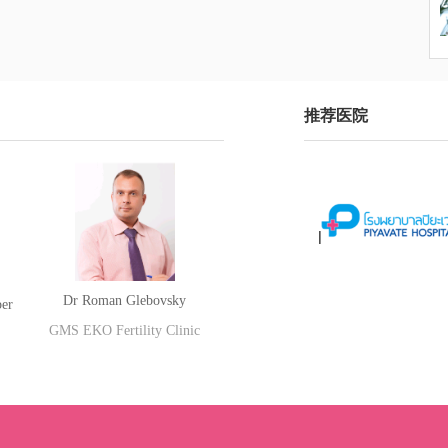
跟其他政府组织牵线搭
患者吸引到马来西亚。
来西亚医疗旅游理事
成员可以在这个平台展
构及其成就。那么这是
推荐医院
一方面，我认同泰国是
但尤其是对于中国患者
西亚会是另一个很好的
个原因。首先，马来西
裔，所以饮食习惯不会
言沟通也不会有障碍，
马来西亚就会比在泰国
觉，我们的技术、我们
能要比泰国的好，费用
Dr Roman Glebovsky
ber
新加坡、泰国等邻国，
GMS EKO Fertility Clinic
绝对更有竞争力，整体
西亚套餐的性价比更
问题是，试管周期拉得
要在马来西亚或附近住
亚本身是一个很好的医