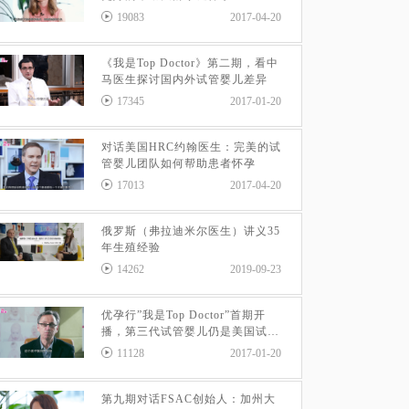
19083
2017-04-20
《我是Top Doctor》第二期，看中
马医生探讨国内外试管婴儿差异
17345
2017-01-20
对话美国HRC约翰医生：完美的试
管婴儿团队如何帮助患者怀孕
17013
2017-04-20
俄罗斯（弗拉迪米尔医生）讲义35
年生殖经验
14262
2019-09-23
优孕行”我是Top Doctor”首期开
播，第三代试管婴儿仍是美国试管
婴儿主流
11128
2017-01-20
第九期对话FSAC创始人：加州大