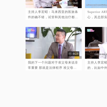
5641
ART 医院可以得到准确的诊断。与
此同时，PGD技术可以提前识别和
主持人李宏昭：马来西亚的医旅条
Superior
发现很多遗传学上的问题，可以排
件的确不错，试管和其他治疗都是
心，其总部实
除由于遗传因素可能产生的阻碍怀
如此，那潘怒医生有会诊过中国患
试管婴儿中心
孕成功的可能。更值得注意的是，
者吗？ 潘努教授：对，我接诊过很
尖的实验室
Superior ART 医院的母实验室
多中国患者，其中有一部分是嫁到
植达到了世界
Genea是单胚胎移植的高手，可以
马来西亚、在马来西亚定居的中国
技术的运用
增加年轻妇女的活产婴儿的机会。
人，另一部分是在马来西亚工作的
评。医院配
中国人，较后就是从中国专程来做
达到世界上
4428
治疗的中国人，我已经注意到大陆
实力强大的
患者数量正稳步增长，所以如此受
先进的辅助
我的下一个问题对于准父母来说非
主持人李宏
到中国患者青睐还是可喜的。
之一
常重要 那就是法律程序 准父母一
的，比如中
共要签多少份法律文书 您可以先介
选择去海外
绍基本的法律流程 重点讲解需要签
的一大热门
署的法律文书 分析一下这些法律文
况又是怎么样
书是怎样保护第三方辅助生殖涉及
来西亚在医
的四方 如果准父母需要 首先要跟
者，不过我
中介签协议 中介才能代表客户去找
政府将医旅
这就是客户和中介之间的协议 第三
西亚医疗旅