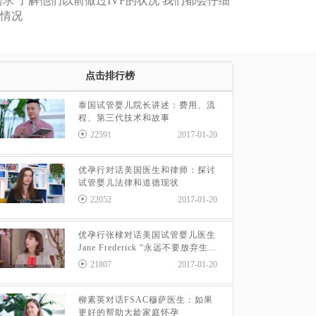
求 了解他们以前做过IVF的状况 我们都会仔细
育情况
点击排行榜
泰国试管婴儿院长讲述：费用、流
程、第三代技术和故事
22591
2017-01-20
优孕行对话美国医生和律师：探讨
试管婴儿法律和道德现状
22052
2017-01-20
优孕行张棣对话美国试管婴儿医生
Jane Frederick “永远不要放弃生育
的希望”
21807
2017-01-20
柳素英对话FSAC穆萨医生：如果
更好的帮助大龄家庭怀孕