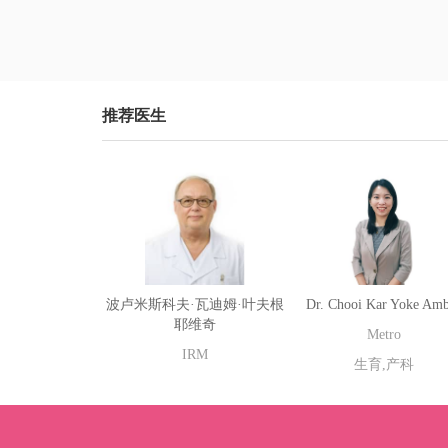
方辅助生殖也一样 准父母和第三方
来医疗机构
辅助生殖中介要签一份协议 准父母
桥，将海外
还要跟医生办公室签协议 商定付款
我们还有马
事宜等等 再有一份是准父母和律师
会，理事会
签的 还有很重要的是 准父母和人
示自己的机
推荐医生
之间的协议 以及准父母和第三方辅
一方面。另
助生殖母之间的协议 以上就是准父
一大热门， 
母要签署的主要法律文书
而言，马来
选择，有几
亚有大量华
不适应、语
那么患者在
更有家的感
的服务都可
波卢米斯科夫·瓦迪姆·叶夫根
Dr. Chooi Kar Yoke Am
也是。比起
耶维奇
Metro
我们的费用
IRM
而言，马来
生育,产科
高。 另一个
长，患者需
下，马来西