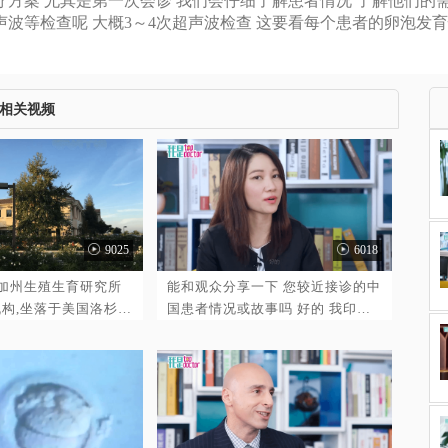
方案 尤其是第一次会诊 我们会仔细了解患者情况 了解他们的需
声波等检查呢 大概3～4次超声波检查 这要看每个患者的卵泡发
相关视频
6018
9025
能和观众分享一下 您较近接诊的中
国加州生殖生育研究所
国患者情况或故事吗 好的 我印象
构,坐落于美国洛杉矶
中没有多少超过40岁的客户能用自
医疗园区内,拥有
己的卵子怀孕的 有个中国患者，
米治疗中心,至今有25
43岁 带着20多岁的女儿一起来 他
美国病理学家协会认证
们想要个孩子 所以我给她促排卵
中心。
她卵子不多，只有十来个 我们给三
四个胚胎做了PGD 选出一个正常胚