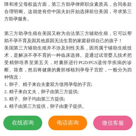
障和准父母权益方面，第三方助孕律师职业素质高，合同条款
合理明晰。这就使有些中国夫妇开始选择前往美国，寻求第三
方助孕服务。
第三方助孕生殖在美国又称为合法第三方辅助生殖，它可以帮
助不孕不育及因其他原因无法生育的家庭获得自己的孩子！
美国第三方辅助生殖并不涉及到性关系，因而属于辅助生殖技
术，是解决不孕不育的一种临床选择。是通过试管婴儿技术把
受精卵培养至第五天，对囊胚进行PGD/PGS遗传学疾病的诊
断、筛查，然后将健康的囊胚移植到孕母子宫腔，一般分为四
种情况：
1. 卵子、精子来自夫妻双方借用孕母的子宫;
2. 精子来自丈夫，卵子由第三方提供;
3. 精子、卵子均由第三方提供;
4. 精子由第三方提供，卵子由妻子提供。
法律支持
在线咨询
电话咨询
微信客服
美国是承认第三方助孕合法的国家，并且有专门的法律为之服
18501935532
务。如果国内客户有第三方辅助生殖需要的，为了节省时间，