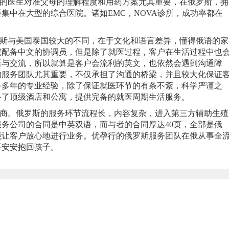
的医生对准父母的理解程度和用药方案尤其重要，在俄罗斯，拥
集中在大型的综合医院。诸如EMC，NOVA诊所，成功率都在
斯与美国泰国较大的不同，在于文化和语言差异，懂得俄语的家
院配备中文的协调员，但是除了就医过程，客户在生活过程中也
语与交流，所以就算是客户会流利的英文，也依然会遇到沟通障
的服务团队尤其重要，不仅承担了沟通的桥梁，并且较大化保证
备多年的专业经验，除了保证就医环节的有条不紊，科学严谨之
备了顶级酒店和公寓，提供完备的就医周期生活服务。
商。俄罗斯的服务环节流程长，内容复杂，进入第三方辅助生殖
务公司的合同是中英双语，而与者的合同厚达40页，全部是俄
能让客户放心地进行业务。优孕行的俄罗斯服务团队在俄从事全
平安安抱回孩子。