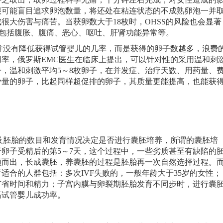
很可能盲目追求卵泡数量，将还处在粘连状态的不成熟卵泡一并
很大伤害与痛苦。当获卵数大于18枚时，OHSS的风险也会显著
，包括腹胀、腹痛、恶心、呕吐、肝肾功能异常等。
并没有降低获得试管婴儿的几率，而是获得的卵子数越多，浪费
率，俄罗斯EMC医生在临床上提出，可以针对性的采用温和刺
子，温和刺激平均5～8枚卵子，在并发症、治疗天数、用药量、
少量的卵子，比起同样超促排的卵子，其质量更能提高，也能获
及胚胎的数目和发育情况决定是否进行囊胚培养，所谓的囊胚培
卵子受精后的第5～7天，这个过程中，一些劣质甚至有缺陷的
颖而出，长成囊胚，养囊胚的过程是胚胎再一次自然选择过程。
适合的人群包括：多次IVF失败的，一般年龄大于35岁的女性；
节省时间和精力；子宫内膜与卵裂期胚胎发育不同步时，进行囊
高试管婴儿成功率。