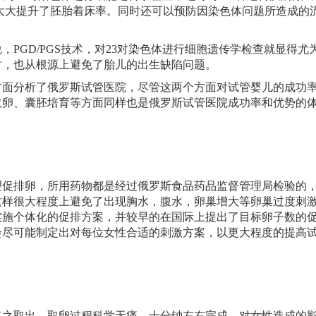
大大提升了胚胎着床率。同时还可以预防因染色体问题所造成的
PGD/PGS技术，对23对染色体进行细胞遗传学检查就显得尤
时，也从根源上避免了胎儿的出生缺陷问题。
方面分析了俄罗斯试管医院，尽管这两个方面对试管婴儿的成功
取卵、囊胚培育等方面同样也是俄罗斯试管医院成功率和优势的
理促排卵，所用药物都是经过俄罗斯食品药品监督管理局检验的
这样很大程度上避免了出现胸水，腹水，卵巢增大等卵巢过度刺
实施个体化的促排方案，并较早的在国际上提出了目标卵子数的
会尽可能制定出对每位女性合适的刺激方案，以更大程度的提高
将之取出，取卵过程科学无痛，十分钟左右完成，对女性造成的