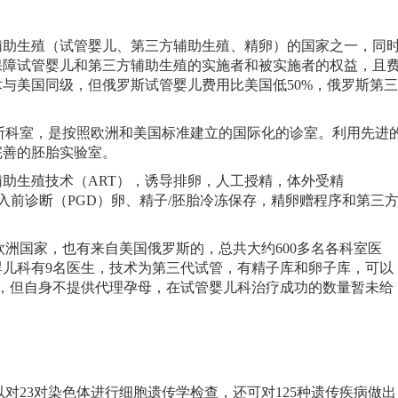
辅助生殖（试管婴儿、第三方辅助生殖、精卵）的国家之一，同
保障试管婴儿和第三方辅助生殖的实施者和被实施者的权益，且
与美国同级，但俄罗斯试管婴儿费用比美国低50%，俄罗斯第三
断科室，是按照欧洲和美国标准建立的国际化的诊室。利用先进
完善的胚胎实验室。
助生殖技术（ART），诱导排卵，人工授精，体外受精
胚胎植入前诊断（PGD）卵、精子/胚胎冷冻保存，精卵赠程序和第三
欧洲国家，也有来自美国俄罗斯的，总共大约600多名各科室医
儿科有9名医生，技术为第三代试管，有精子库和卵子库，可以
程，但自身不提供代理孕母，在试管婴儿科治疗成功的数量暂未给
可以对23对染色体进行细胞遗传学检查，还可对125种遗传疾病做出