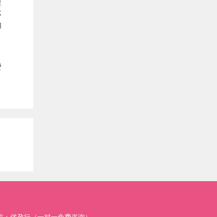
婴
环
的
费