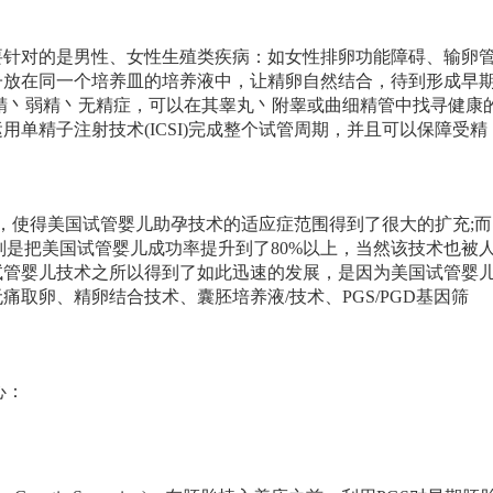
要针对的是男性、女性生殖类疾病：如女性排卵功能障碍、输卵
子放在同一个培养皿的培养液中，让精卵自然结合，待到形成早
精丶弱精丶无精症，可以在其睾丸丶附睾或曲细精管中找寻健康
单精子注射技术(ICSI)完成整个试管周期，并且可以保障受精
应用，使得美国试管婴儿助孕技术的适应症范围得到了很大的扩充;而
用则是把美国试管婴儿成功率提升到了80%以上，当然该技术也被
试管婴儿技术之所以得到了如此迅速的发展，是因为美国试管婴
取卵、精卵结合技术、囊胚培养液/技术、PGS/PGD基因筛
心：