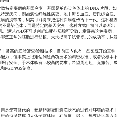
致特定疾病的基因突变，基因是单条染色体上的 DNA 片段。如
患特定疾病，例如囊性纤维性病变、地中海贫血症、唐氏综合症
疾病的携带者，则其可能将来把这种疾病遗传给下一代。这种检
检查的不是染色体，而是特定的基因突变，这种方式目前可以诊断出
婴儿。通过PGD还可以判断出哪些胚胎可导致儿童罹患这种疾病，
将哪些正常的胚胎进行移植、大大提高了试管婴儿的成功率，从
要求非常高的胚胎筛查/诊断技术，目前国内也有一些医院开始宣称
作能力，但事实上很难达到这两项技术的精密标准，或者说根本
的医疗安全、手术体验有比较高的要求，希望周期短、无痛苦、
PGD/PGS筛查。
是无可替代的，受精卵裂变到囊胚状态的过程对环境的要求
先进的恒温箱模拟人体子宫环境，在温度、湿度、氧气浓度等方