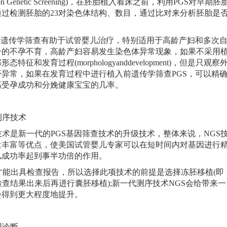
ion Genetic Screening)，在胚胎植入着床之前，利用PGS对早期胚
过检测胚胎的23对染色体结构、数目，通过比对来分析胚胎是
遗传学筛查有助于试管婴儿治疗，特别适用于高龄产妇和多次
子的不孕不育，高龄产妇容易发生染色体异常现象，如果不采用
发育过程(morphologyanddevelopment)，但是只观察
异常，如果在发育过程中进行植入前遗传学筛查PGS，可以精
高受孕成功和分娩健康宝宝的几率。
测序技术
是新一代的PGS基因筛查技术的升级技术，整体来说，NGS
量丰富等优点，使美国试管婴儿专家可以在短时间内对基因进行
儿成功率起到事半功倍的作用。
才能出具检查报告，所以选择此项技术的前提是选择冻胚移植(即
查结果出来后再进行囊胚移植);新一代测序技术NGS会给带来一
会得到更大程度地提升。
因诊断