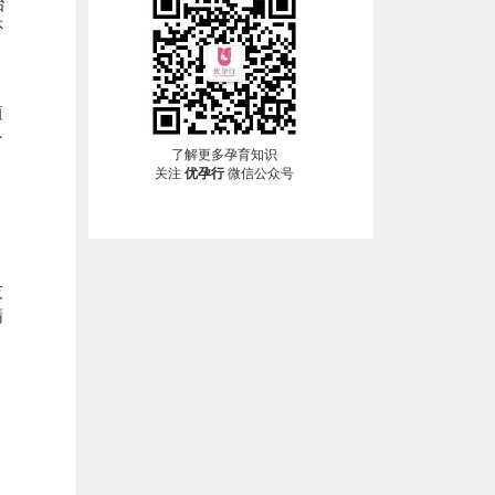
胎
否
自
植
外
了解更多孕育知识
确
关注
优孕行
微信公众号
技
精