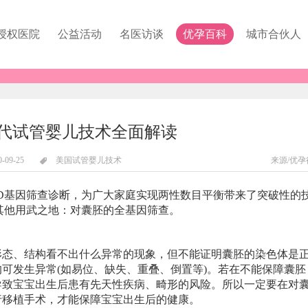
授权医院
公益活动
名医访谈
优孕百科
城市合伙人
代试管婴儿技术全面解读
0-09-25
美国试管婴儿技术
来源/优孕
PGD基因筛查诊断，为广大家庭实现两性数目平衡带来了突破性的
有其他用武之地：对囊胚的全基因筛查。
形态、结构看不出什么异常的现象，但不能证明囊胚的染色体是
均可发生异常(如易位、缺失、重叠、倒置等)。若在不能保障囊胚
导致宝宝出生后患有先天性疾病、畸形的风险。所以一定要在对
行移植手术，才能保障宝宝出生后的健康。