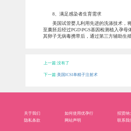
8、满足感染者生育需求
美国试管婴儿利用先进的洗涤技术，将精
至囊胚后经过PGD\PGS基因检测植入孕
其卵子无病毒携带后，通过第三方辅助生
上一篇:没有了
下一篇:
美国ICSI单精子注射术
关于我们
如何使用优孕行
招贤纳
隐私条款
网站声明
联系我