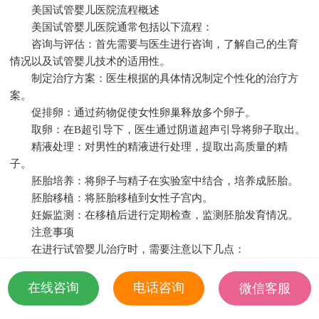
美国试管婴儿医院流程概述
美国试管婴儿医院通常包括以下流程：
咨询与评估：首先需要与医生进行咨询，了解自己的生育
情况以及试管婴儿技术的适用性。
制定治疗方案：医生根据的具体情况制定个性化的治疗方
案。
促排卵：通过药物促使女性卵巢释放多个卵子。
取卵：在B超引导下，医生通过阴道超声引导将卵子取出。
精液处理：对男性的精液进行处理，提取出高质量的精
子。
胚胎培养：将卵子与精子在实验室中结合，培养成胚胎。
胚胎移植：将胚胎移植到女性子宫内。
妊娠监测：在移植后进行定期检查，监测胚胎发育情况。
注意事项
在进行试管婴儿治疗时，需要注意以下几点：
了解自身情况：在决定进行试管婴儿治疗之前，需要充分
了解自己的生育情况，包括卵巢储备、子宫内膜等。
在线咨询
电话咨询
微信客服
选择正规医院：选择具有资质的试管婴儿医院，确保治疗
18501935532
的安全性。