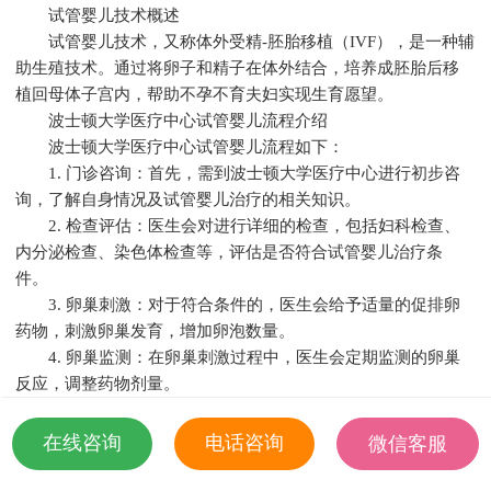
试管婴儿技术概述
试管婴儿技术，又称体外受精-胚胎移植（IVF），是一种辅
助生殖技术。通过将卵子和精子在体外结合，培养成胚胎后移
植回母体子宫内，帮助不孕不育夫妇实现生育愿望。
波士顿大学医疗中心试管婴儿流程介绍
波士顿大学医疗中心试管婴儿流程如下：
1. 门诊咨询：首先，需到波士顿大学医疗中心进行初步咨
询，了解自身情况及试管婴儿治疗的相关知识。
2. 检查评估：医生会对进行详细的检查，包括妇科检查、
内分泌检查、染色体检查等，评估是否符合试管婴儿治疗条
件。
3. 卵巢刺激：对于符合条件的，医生会给予适量的促排卵
药物，刺激卵巢发育，增加卵泡数量。
4. 卵巢监测：在卵巢刺激过程中，医生会定期监测的卵巢
反应，调整药物剂量。
5. 取卵手术：当卵泡发育成熟后，医生会在B超引导下进行
取卵手术，获取卵子。
在线咨询
电话咨询
微信客服
6. 精子采集：同时，丈夫或精子库提供的精子也会进行采
18501935532
集。