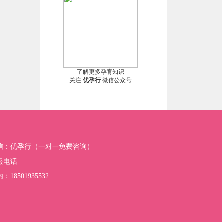
了解更多孕育知识
关注
优孕行
微信公众号
信：优孕行（一对一免费咨询）
服电话
：18501935532