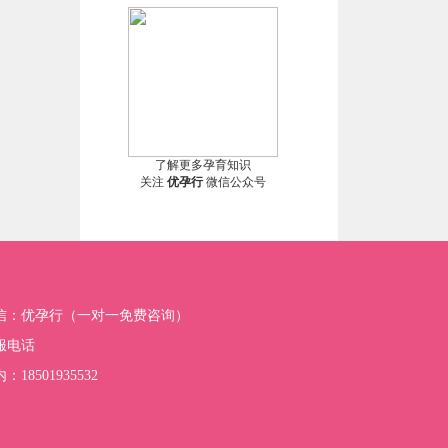
了解更多孕育知识
关注
优孕行
微信公众号
信：优孕行（一对一免费咨询）
服电话
：18501935532