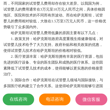
而，不同国家的试管婴儿费用却存在较大差异。以我国为例，
试管婴儿的费用通常在3万元至10万元人民币之间，具体价格因
地区、医院和技术的不同而有所波动。而在哈萨克斯坦，试管
婴儿的费用相对较低，大致在1.5万至3万元人民币，这一价格优
势吸引了众多国内外。
哈萨克斯坦试管婴儿费用低廉的原因主要有以下几点：
1. 政策支持：哈萨克斯坦政府高度重视生殖健康领域，对
试管婴儿技术给予了大力支持。政府补贴和相关政策的优惠，
使得试管婴儿技术在哈萨克斯坦的价格相对较低。
2. 医疗资源丰富：哈萨克斯坦拥有丰富的医疗资源，包括
先进的医疗设备、专业的医生团队和成熟的医疗体系。这些因
素降低了试管婴儿技术的成本，使得能够以更实惠的价格接受
治疗。
3. 国际合作：哈萨克斯坦在试管婴儿领域与国际接轨，与
多国医疗机构建立了合作关系。这使得哈萨克斯坦能够引进国
际先进的医疗技术，提高试管婴儿成功率，同时降低费用。
相较于国内，哈萨克斯坦试管婴儿技术具有以下优势：
在线咨询
电话咨询
微信客服
1. 成功率高：哈萨克斯坦试管婴儿技术的成功率较高，达
18501935532
到40%左右，远高于国内的平均水平。这得益于哈萨克斯坦医生