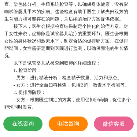
查、染色体分析、生殖系统检查等，以确保身体健康，没有影
响试管婴儿手术的疾病。这些检查有助于医生了解夫妇双方的
生育能力和可能存在的问题，为后续的治疗方案提供依据。
接下来，医生会根据检查结果制定个性化的治疗方案。对
于女性来说，促排卵是试管婴儿治疗的重要环节。医生会根据
女性的身体状况和激素水平，制定合适的促排卵方案。在促排
卵期间，女性需要定期到医院进行监测，以确保卵泡的生长情
况。
以下是试管婴儿从检查到取卵的详细流程：
1. 检查阶段：
- 男方：进行精液分析，检查精子数量、活力和形态。
- 女方：进行全面妇科检查，包括B超、激素水平检测等。
2. 促排卵阶段：
- 女方：根据医生制定的方案，使用促排卵药物，促使多个
卵泡同时发育。
- 定期到医院进行B超监测，观察卵泡生长情况。
3. 取卵阶段：
在线咨询
电话咨询
微信客服
- 在卵泡成熟后，医生会安排取卵手术。手术通常在全身麻
18501935532
醉下进行，以减轻痛苦。