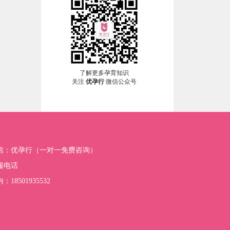
了解更多孕育知识
关注
优孕行
微信公众号
信：优孕行（一对一免费咨询）
服电话
：18501935532