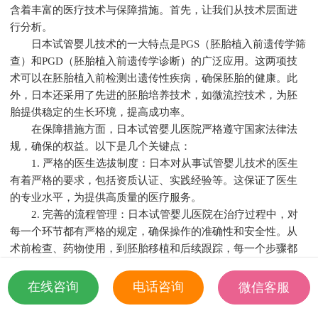
含着丰富的医疗技术与保障措施。首先，让我们从技术层面进
行分析。
日本试管婴儿技术的一大特点是PGS（胚胎植入前遗传学筛
查）和PGD（胚胎植入前遗传学诊断）的广泛应用。这两项技
术可以在胚胎植入前检测出遗传性疾病，确保胚胎的健康。此
外，日本还采用了先进的胚胎培养技术，如微流控技术，为胚
胎提供稳定的生长环境，提高成功率。
在保障措施方面，日本试管婴儿医院严格遵守国家法律法
规，确保的权益。以下是几个关键点：
1. 严格的医生选拔制度：日本对从事试管婴儿技术的医生
有着严格的要求，包括资质认证、实践经验等。这保证了医生
的专业水平，为提供高质量的医疗服务。
2. 完善的流程管理：日本试管婴儿医院在治疗过程中，对
每一个环节都有严格的规定，确保操作的准确性和安全性。从
术前检查、药物使用，到胚胎移植和后续跟踪，每一个步骤都
有详细的记录和监控。
3. 贴心的服务：日本试管婴儿医院注重的体验，提供个性
在线咨询
电话咨询
微信客服
化治疗方案，尽量减少的痛苦。同时，医院还为提供心理辅
18501935532
导，帮助她们度过治疗过程中的困难。