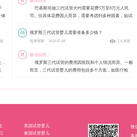
最佳回答：
儿，建议提前了解自己的具体情况和所需的治疗方案，
手
巴基斯坦做三代试管大约需要花费5万至8万元人民
以便做出更准确的预算。
个体
币。但具体花费因人而异，需要考虑到多种因素，如试
帮助
等因
管本身的开销、选择医院的影响、其他费用的考虑等。
一、格鲁吉亚做试管婴儿的费用明细
项技
您直
因此在做好经济准备之前，需要仔细了解和计算相关花
俄罗斯三代试管婴儿需要准备多少钱？
中将
1.医疗费用
费，同时也要注意尽量减少不必要的开销。那么本文就
优孕管家
2024-07-04
浏览
2人浏览
宫
来公开2024年巴基斯坦三代试管的费用。
试管婴儿医疗费用是指进行体外受精-胚胎移植(IVF-
夫妇
ET)过程中涉及到的各项医疗项目所需支付的费用。这
最佳回答：
三代试管婴儿预算费用在68000-72000一个周期，其
准备
些项目包括超声检查、促排卵药物、试管手术、精子采
上，
俄罗斯三代试管的费用因医院和个人情况而异。一般
中包括二代试管全部费用，另外还增加PGS/PGD(三代
、影
功率
集、胚胎培养和冷冻保存等。根据格鲁吉亚生殖医学学
状
而言，三代试管婴儿的费用包括多个方面，如医疗检
试管婴儿)费用，包括胚胎冷冻费用，费用以医院执行
，以
。
会(ASRM)数据统计，平均而言，在格鲁吉亚进行一次
三代
查、手术费用、药物费用、胚胎移植费用等。具体费用
单为准，单技术费用8万起。
完整的IVF-ET周期治疗的费用大约在1.2万至2.5万美元
异。
取决于医院的定价和所需的医疗服务。通常情况下，三
基因
第三代试管婴儿费用变化原因
之间，相当于人民币8.4万至17.5万元。
手
代试管婴儿的费用相对较高，因为它涉及到较为复杂的
。
细可
技术和专业的医疗团队。此外，还应考虑到可能的额外
1、胚胎转移的费用也是可能会有的，预算在38000-
2.手术费用
费用，如输卵管试管、胚胎冷冻和保存等。建议您咨询
50000/次;
除了试管婴儿的医疗费用外，还需要考虑手术费用。
当地的医疗机构或专业医生，了解具体的费用情况和支
人
2、如牵扯到第三方辅助生殖，那么费用将会再加上
试管婴儿手术通常需要进行试管手术和胚胎移植手术。
付方式。他们可以根据您的个人情况提供更准确的费用
有所
士
美国试管婴儿
微
一个费用。
试管手术是将女性卵子取出，而胚胎移植手术则是将受
以确
估计，并为您提供相关的咨询和建议。
们
泰国试管婴儿
客