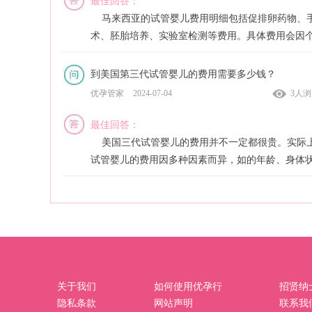
最佳回答：
马来西亚的试管婴儿费用明细包括促排卵药物、
一、试管婴儿技术简介
术、胚胎培养、实验室检测等费用。具体费用会因
试管婴儿技术，也被称为辅助生殖技术，是一种
差异而有所不同，例如年龄、卵巢功能、治疗方案
无法通过自然方式怀孕的夫妇实现生育的方法。这
素都会影响费用。如果您需要更详细的信息，建议
到美国第三代试管婴儿的费用需要多少钱？
术可以通过人工授精或体外受精的方式，在实验室
接咨询当地的医疗机构或医院的生殖医学生殖。
优孕管家
2024-07-04
3人
受精卵培养至胚胎阶段，然后再将胚胎植入女性子
一、马来西亚试管婴儿前的准备费用
内。这项技术通常在不同程度上解决了许多不孕症
最佳回答：
的问题。
在进行试管婴儿之前，需要进行一系列的检查和
美国三代试管婴儿的费用并不一定都很贵。实际
工作。这些包括男方和女方的全面体检、血液检查
成功率较高：随着医学技术的进步，试管婴儿成
试管婴儿的费用因多种因素而异，如的年龄、身体
像学检查等。此外女方还需要进行促排卵药物治疗
逐年提高，大部分夫妇都能成功迎来一个健康宝宝
况、治疗方案等。在美国，一些正规医疗机构提供
提高受孕成功率。这些准备工作所需费用如下：
试管婴儿服务，费用因医院和医生的不同而有所差
遗传疾病筛查：在体外受精过程中可以进行遗传
一般来说，三代试管婴儿的费用包括促排卵药物、
男方体检费用：200元
检测，降低染色体异常导致胚胎停育、流产等风险
术、胚胎检测、实验室检测等费用。具体的费用明
女方体检费用：300元
二、俄罗斯试管婴儿的费用
以向相关医疗机构咨询。
血液检查费用：500元
俄罗斯地区的试管婴儿费用大致为30000-60000元
一、美国三代试管婴儿的费用明细
民币。具体费用会因医院、医生经验和个体情况而
关于我们
影像学检查费用：800元
如何使用优孕行
招贤纳
手术前的准备阶段需要进行一系列检查与筛查，
差异。费用包括以下项目：
隐私条款
网站声明
联系我
促排卵药物治疗费用：1000元/周期‍