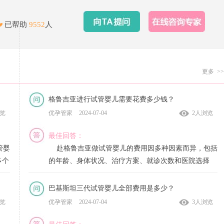
♥
已帮助
9552
人
更多 >>
格鲁吉亚进行试管婴儿需要花费多少钱？
优孕管家
2024-07-04
浏览
2人浏览
最佳回答：
管婴
赴格鲁吉亚做试管婴儿的费用因多种因素而异，包括
多个
的年龄、身体状况、治疗方案、就诊次数和医院选择
相
等。一般来说，整个治疗过程的费用可能在20万到30万
。其
元之间，但这个价格并不固定。如果的身体状况良好，
巴基斯坦三代试管婴儿全部费用是多少？
等。
治疗方案简单，费用可能会更低。反之，如果的身体状
优孕管家
2024-07-04
浏览
3人浏览
医院
况较差，需要多次就诊或接受更复杂的治疗方案，费用
可能会更高。因此，如果您计划赴格鲁吉亚做试管婴