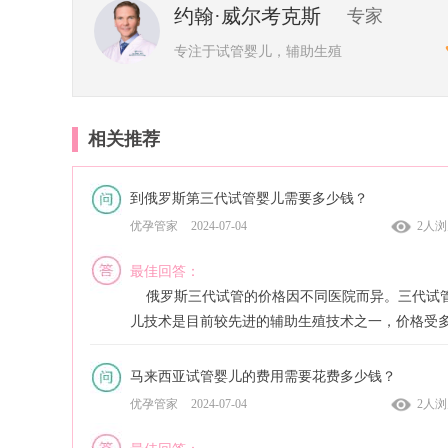
约翰·威尔考克斯
专家
专注于试管婴儿，辅助生殖
相关推荐
到俄罗斯第三代试管婴儿需要多少钱？
优孕管家
2024-07-04
2人
最佳回答：
俄罗斯三代试管的价格因不同医院而异。三代试
儿技术是目前较先进的辅助生殖技术之一，价格受
因素影响。首先，医院的声誉和知名度往往与价格
关。一些知名医院提供高质量的服务，而价格较高
马来西亚试管婴儿的费用需要花费多少钱？
次，个人情况也会影响价格，例如年龄、身体健康
优孕管家
2024-07-04
2人
总而言之，俄罗斯三代试管的具体价格需要向当地
咨询，以获取准确信息。