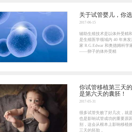
关于试管婴儿，你
2017-06-15
辅助生殖技术是以体外受精和
是生殖医学领域内 40 年
家 R.G.Edwar 和奥德姆科学家
——卵子的体外受精
你试管移植第三天
是第六天的囊胚！
2017-05-31
很多试管失败了好几次，就
也是影响试管成功的重要原
别，这会从根本上影响移植
三天的胚胎，