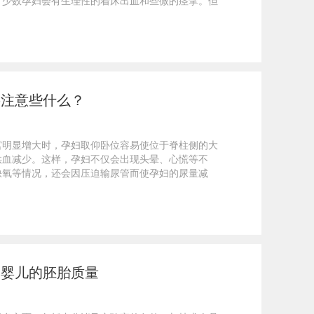
，少数孕妇会有生理性的着床出血和些微的痉挛。但
要注意些什么？
宫明显增大时，孕妇取仰卧位容易使位于脊柱侧的大
供血减少。这样，孕妇不仅会出现头晕、心慌等不
缺氧等情况，还会因压迫输尿管而使孕妇的尿量减
管婴儿的胚胎质量