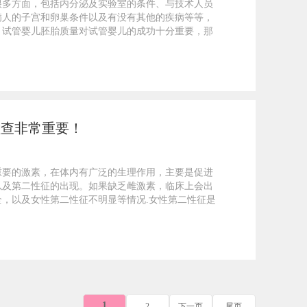
很多方面，包括内分泌及实验室的条件、与技术人员
病人的子宫和卵巢条件以及有没有其他的疾病等等，
。试管婴儿胚胎质量对试管婴儿的成功十分重要，那
检查非常重要！
重要的激素，在体内有广泛的生理作用，主要是促进
以及第二性征的出现。如果缺乏雌激素，临床上会出
，以及女性第二性征不明显等情况.女性第二性征是
1
2
下一页
尾页