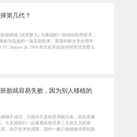
选择第几代？
胚胎移植 (试管婴儿) 为基础的一组辅助助孕技术，
来发展较为迅速的一项高新技术。英国剑桥大学生理学
 P.C.Steptoe 从 1968 年左右开始合作研究试管婴儿
的胚胎就容易失败，因为别人移植的
是移植不成功，可能并不是的受孕能力差，胚胎质量
因。今天就和们一起看看胚胎培养三天和五天的差
效果。由于技术的局限，国内一般只能移植培养到第