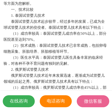
等方面为您解析。
一、技术比较
1. 泰国试管婴儿技术
泰国试管婴儿技术起步较早，经过多年的发展，已成为全
球试管婴儿技术的佼佼者。泰国试管婴儿技术具有以下特点：
（1）成功率较高：泰国试管婴儿成功率在50%以上，部分
医院甚至达到70%。
（2）技术成熟：泰国试管婴儿技术已非常成熟，包括卵母
细胞采集、胚胎培养、胚胎移植等环节。
（3）医生水平高：泰国试管婴儿医生具备丰富的临床经
验，对各种不孕不育问题有独到的见解。
2. 俄罗斯试管婴儿技术
俄罗斯试管婴儿技术近年来发展迅速，逐渐成为试管婴儿
领域的后起之秀。俄罗斯试管婴儿技术具有以下特点：
（1）成功率较高：俄罗斯试管婴儿成功率在45%以上，部
分医院甚至达到60%。
（2）技术先进：俄罗斯试管婴儿技术采用第三代试管婴儿
在线咨询
电话咨询
微信客服
技术，即胚胎植入前遗传学诊断（PGD），能够筛选出具有遗
18501935532
传缺陷的胚胎。