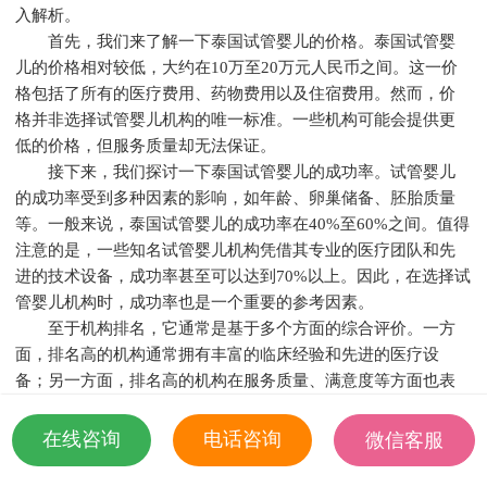
入解析。
首先，我们来了解一下泰国试管婴儿的价格。泰国试管婴
儿的价格相对较低，大约在10万至20万元人民币之间。这一价
格包括了所有的医疗费用、药物费用以及住宿费用。然而，价
格并非选择试管婴儿机构的唯一标准。一些机构可能会提供更
低的价格，但服务质量却无法保证。
接下来，我们探讨一下泰国试管婴儿的成功率。试管婴儿
的成功率受到多种因素的影响，如年龄、卵巢储备、胚胎质量
等。一般来说，泰国试管婴儿的成功率在40%至60%之间。值得
注意的是，一些知名试管婴儿机构凭借其专业的医疗团队和先
进的技术设备，成功率甚至可以达到70%以上。因此，在选择试
管婴儿机构时，成功率也是一个重要的参考因素。
至于机构排名，它通常是基于多个方面的综合评价。一方
面，排名高的机构通常拥有丰富的临床经验和先进的医疗设
备；另一方面，排名高的机构在服务质量、满意度等方面也表
现出色。以下是一些在泰国试管婴儿领域排名靠前的机构：
1. 泰国曼谷国际生殖中心（BIRCH）
在线咨询
电话咨询
微信客服
2. 泰国曼谷生殖中心（BRC）
18501935532
3. 泰国普吉岛生殖中心（PFGC）