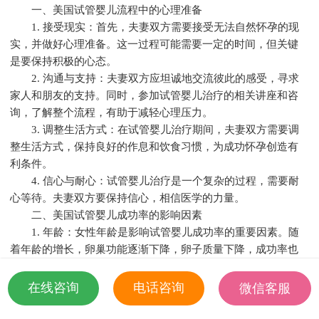
一、美国试管婴儿流程中的心理准备
1. 接受现实：首先，夫妻双方需要接受无法自然怀孕的现
实，并做好心理准备。这一过程可能需要一定的时间，但关键
是要保持积极的心态。
2. 沟通与支持：夫妻双方应坦诚地交流彼此的感受，寻求
家人和朋友的支持。同时，参加试管婴儿治疗的相关讲座和咨
询，了解整个流程，有助于减轻心理压力。
3. 调整生活方式：在试管婴儿治疗期间，夫妻双方需要调
整生活方式，保持良好的作息和饮食习惯，为成功怀孕创造有
利条件。
4. 信心与耐心：试管婴儿治疗是一个复杂的过程，需要耐
心等待。夫妻双方要保持信心，相信医学的力量。
二、美国试管婴儿成功率的影响因素
1. 年龄：女性年龄是影响试管婴儿成功率的重要因素。随
着年龄的增长，卵巢功能逐渐下降，卵子质量下降，成功率也
随之降低。
2. 体重：过重或过轻都会影响试管婴儿成功率。过重可能
在线咨询
电话咨询
微信客服
导致内分泌失调，过轻则可能影响卵子的发育。
18501935532
3. 男性因素：男性精液质量也是影响试管婴儿成功率的关