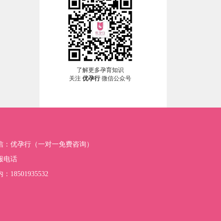
了解更多孕育知识
关注
优孕行
微信公众号
信：优孕行（一对一免费咨询）
服电话
：18501935532