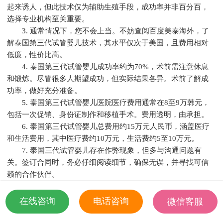
起来诱人，但此技术仅为辅助生殖手段，成功率并非百分百，
选择专业机构至关重要。
3. 通常情况下，您不会上当。不妨查阅百度美泰海外，了
解泰国第三代试管婴儿技术，其水平仅次于美国，且费用相对
低廉，性价比高。
4. 泰国第三代试管婴儿成功率约为70%，术前需注意休息
和锻炼。尽管很多人期望成功，但实际结果各异。术前了解成
功率，做好充分准备。
5. 泰国第三代试管婴儿医院医疗费用通常在8至9万韩元，
包括一次促销、身份证制作和移植手术。费用透明，由承担。
6. 泰国第三代试管婴儿总费用约15万元人民币，涵盖医疗
和生活费用，其中医疗费约10万元，生活费约5至10万元。
7. 泰国三代试管婴儿存在作弊现象，但多与沟通问题有
关。签订合同时，务必仔细阅读细节，确保无误，并寻找可信
赖的合作伙伴。
8. 选择国内可靠的服务机构，全面了解合同内容，确保费
用透明，避免额外支出。
在线咨询
电话咨询
微信客服
9. 泰国三代试管婴儿性价比高，成功率高于国内，但成功
18501935532
与否还取决于个人条件。术前请做好检查和评估。