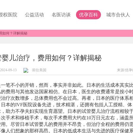
授权医院
公益活动
名医访谈
优孕百科
城市合伙人
用如何？详解揭秘
管婴儿治疗，费用如何？详解揭秘
2024-09-13
前往美国
来源/优孕
笔不小的开销，然而，事实并非如此。日本的生活成本其实
儿的费用与其他发达国家相仿。在日本，医生的收费通常是按小
便治疗次数增多，总体费用也不会过高。再者，日本的医疗体系
日本的IVF医院设备先进，技术精湛，还拥有包括人工授精、体
术，助力不孕夫妇实现生育愿望。日本的试管婴儿治疗流程相较
次手术和移植手术，每次手术费用大约在10万日元左右，涵盖
费用。尽管日本试管婴儿的费用并不昂贵，但治疗全程的费用仍
不像人们想象的那样高昂。日本的低成本生活与先进的医疗保健