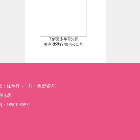
了解更多孕育知识
关注
优孕行
微信公众号
信：优孕行（一对一免费咨询）
服电话
：18501935532