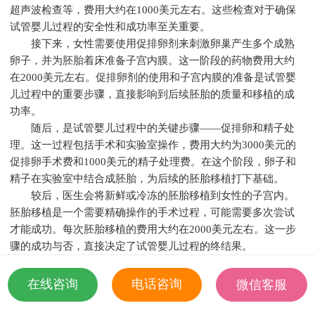
超声波检查等，费用大约在1000美元左右。这些检查对于确保
试管婴儿过程的安全性和成功率至关重要。
接下来，女性需要使用促排卵剂来刺激卵巢产生多个成熟
卵子，并为胚胎着床准备子宫内膜。这一阶段的药物费用大约
在2000美元左右。促排卵剂的使用和子宫内膜的准备是试管婴
儿过程中的重要步骤，直接影响到后续胚胎的质量和移植的成
功率。
随后，是试管婴儿过程中的关键步骤——促排卵和精子处
理。这一过程包括手术和实验室操作，费用大约为3000美元的
促排卵手术费和1000美元的精子处理费。在这个阶段，卵子和
精子在实验室中结合成胚胎，为后续的胚胎移植打下基础。
较后，医生会将新鲜或冷冻的胚胎移植到女性的子宫内。
胚胎移植是一个需要精确操作的手术过程，可能需要多次尝试
才能成功。每次胚胎移植的费用大约在2000美元左右。这一步
骤的成功与否，直接决定了试管婴儿过程的终结果。
综上所述，哈萨克斯坦的试管婴儿服务为不孕不育夫妇提
供了希望，但整个过程涉及多项费用，从初步检查到胚胎移
在线咨询
电话咨询
微信客服
植，总费用可能达到8000美元左右。对于计划进行试管婴儿的
18501935532
夫妇来说，了解这些费用并做好财务准备是非常必要的。