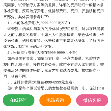
病因素、试管治疗方案等的差异。详细的费用明细一般括术前
体检费用、疾病治疗费用、促排卵费用、费用、胚胎移植费用
五部分。具体费用参考如下:
1，术前体检费用(约2999-6999元左右)
试管婴儿的成功与双方的身体状况密切相关。所以在试管婴
儿之前，相关的检查，比如六大性激素检查、染色体检查、传
染病检查、妇科检查等。这些检查主要是评估身体，了解的身
体状况，制定相应的治疗方案。
2，疾病治疗费用(大概在5999-9999元不等)
如果身体有异常，如输卵管阻塞、子宫内膜薄、宫腔粘连、
梗阻性无精子症、慢性盆腔炎等。此时不宜进入试管周期。需
要先治好你的身体疾病，然后才能做试管婴儿。根据疾病不
同，收费不同。
3，促排卵费用(大概在4999-8999元左右)
促排卵是每个做试管婴儿的女性都会经历的一步。促进卵泡
的排出和发育，从而增加受孕的概率。根据医院的和促排药物
在线咨询
电话咨询
微信客服
的差异决定花费。
4，费用(大概在6999-19999元左右)
18501935532