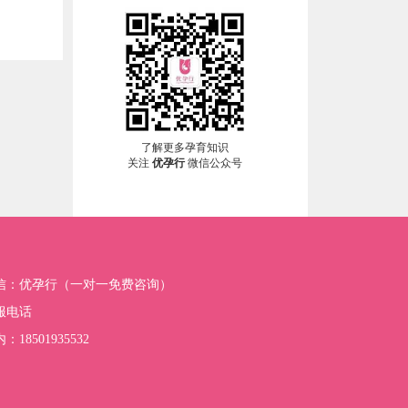
了解更多孕育知识
关注
优孕行
微信公众号
信：优孕行（一对一免费咨询）
服电话
：18501935532