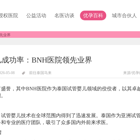
授权医院
公益活动
名医访谈
优孕百科
城市合伙人
先业界
成功率：BNH医院领先业界
026-05-08
前往泰国马来
来源/优孕
誉，其中BNH医院作为泰国试管婴儿领域的佼佼者，以其卓
帜。
，试管婴儿技术在全球范围内得到了迅速发展。泰国作为亚洲试
备和专业的医疗团队，吸引了众多国内外前来求医。
者