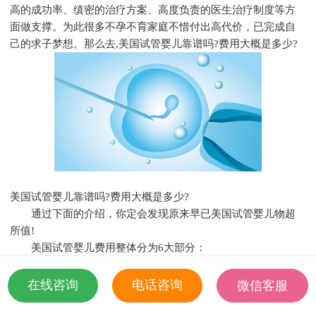
高的成功率、缜密的治疗方案、高度负责的医生治疗制度等方
面做支撑。为此很多不孕不育家庭不惜付出高代价，已完成自
己的求子梦想。那么去,美国试管婴儿靠谱吗?费用大概是多少?
美国试管婴儿靠谱吗?费用大概是多少?
通过下面的介绍，你定会发现原来早已美国试管婴儿物超
所值!
美国试管婴儿费用整体分为6大部分：
1、医院治疗费
2、PGS/PGD筛查费用
在线咨询
电话咨询
微信客服
3、药费
18501935532
4、美国吃住行费用