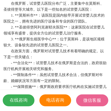
在俄罗斯，试管婴儿医院分布广泛，主要集中在莫斯科、
圣彼得堡等大城市。以下是一些知名的试管婴儿医院：
1. **莫斯科市**：该医院是国内较早开展试管婴儿技术的
医院之一，拥有先进的医疗设备和专业的医疗团队。
2. **圣彼得堡阿列克谢耶夫医院**：这家医院在试管婴儿
领域享有盛誉，提供全方位的试管婴儿治疗服务。
3. **俄罗斯生殖医学中心**：位于莫斯科，是该地区规模
较大、设备较先进的试管婴儿医院之一。
在政策方面，俄罗斯对试管婴儿技术有着明确的规定。以
下是一些关键点：
- **合法化**：试管婴儿技术在俄罗斯是合法的，政府鼓励
医疗机构开展相关研究和服务。
- **限制条件**：虽然试管婴儿技术合法，但俄罗斯对年
龄、婚姻状况等方面有一定的限制。
- **保障措施**：俄罗斯政府要求医疗机构在实施试管婴儿
技术时，必须确保的权益，包括知情同意、隐私保护等。
关于民众的反馈，俄罗斯试管婴儿医院的服务质量普遍得
在线咨询
电话咨询
微信客服
到了认可。以下是一些反馈亮点：
18501935532
- **成功率**：俄罗斯试管婴儿医院的成功率较高，许多在