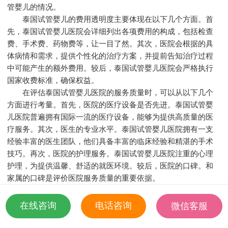
管婴儿的情况。
泰国试管婴儿的费用透明度主要体现在以下几个方面。首
先，泰国试管婴儿医院会详细列出各项费用的构成，包括检查
费、手术费、药物费等，让一目了然。其次，医院会根据的具
体病情和需求，提供个性化的治疗方案，并提前告知治疗过程
中可能产生的额外费用。较后，泰国试管婴儿医院会严格执行
国家收费标准，确保权益。
在评估泰国试管婴儿医院的服务质量时，可以从以下几个
方面进行考量。首先，医院的医疗设备是否先进。泰国试管婴
儿医院普遍拥有国际一流的医疗设备，能够为提供高质量的医
疗服务。其次，医生的专业水平。泰国试管婴儿医院拥有一支
经验丰富的医生团队，他们具备丰富的临床经验和精湛的手术
技巧。再次，医院的护理服务。泰国试管婴儿医院注重的心理
护理，为提供温馨、舒适的就医环境。较后，医院的口碑。和
家属的口碑是评价医院服务质量的重要依据。
总之，泰国试管婴儿的费用透明度和医院服务质量是选择
试管婴儿治疗时需要重点关注的两个方面。通过以上分析，相
在线咨询
电话咨询
微信客服
信大家对泰国试管婴儿有了更深入的了解。在选择泰国试管婴
18501935532
儿医院时，一定要综合考虑费用透明度和医院服务质量，为自