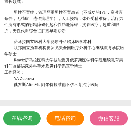
医院排名
擅长领域：
医生访谈
男性不育症，管理严重男性不育患者（不成功的IVF，高激素
条件，无精症，遗传病理学），人工授精，体外受精准备，治疗男
优孕活动
性所有形式的射精障碍勃起和性功能障碍，抗衰医疗，超重和肥
胖，男性代谢综合征肿瘤早期诊断
优孕百科
问答
萨马拉国立医科大学泌尿外科临床医学本科
联邦国立预算机构皮罗戈夫全国医疗外科中心继续教育学院医
学硕士
Reaviz萨马拉医科大学技能提升俄罗斯医学科学院继续教育男
关于我们
科门诊部泌尿外科手术及男科学系医学博士
工作经验：
YA Zdorova
俄罗斯AltraVita阿尔特拉维他不孕不育治疗医院
.
在线咨询
电话咨询
微信客服
18501935532